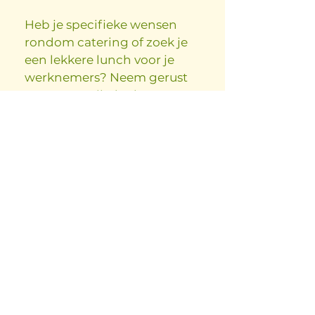
Heb je specifieke wensen
rondom catering of zoek je
een lekkere lunch voor je
werknemers? Neem gerust
contact op, ik denk graag
met je mee.
— Bieke
Puur
De
soepen zijn vrij
van kunstmatige
toevoegingen. Ik
gebruik pure
ingrediënten.